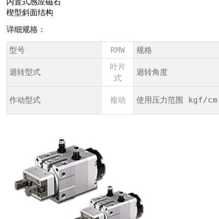
内置式感应磁石
楔型斜面结构
详细规格：
型号
RMW
规格
叶片
迴转型式
迴转角度
式
作动型式
複动
使用压力范围 kgf/cm