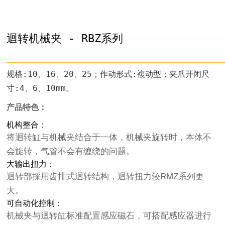
迴转机械夹 - RBZ系列
规格:10、16、20、25；作动形式:複动型；夹爪开闭尺
寸:4、6、10mm。
产品特色：
机构整合：
将迴转缸与机械夹结合于一体，机械夹旋转时，本体不
会旋转，气管不会有缠绕的问题。
大输出扭力：
迴转部採用齿排式迴转结构，迴转扭力较RMZ系列更
大。
可自动化控制：
机械夹与迴转缸标准配置感应磁石，可搭配感应器进行