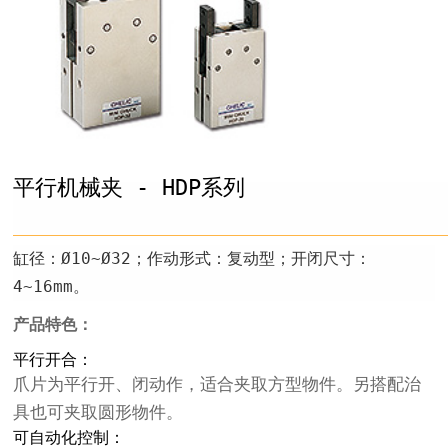
平行机械夹 - HDP系列
缸径：Ø10~Ø32；作动形式：复动型；开闭尺寸：
4~16mm。
产品特色：
平行开合：
爪片为平行开、闭动作，适合夹取方型物件。另搭配治
具也可夹取圆形物件。
可自动化控制：