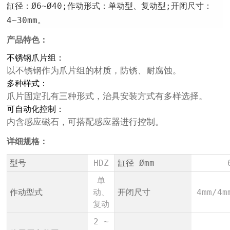
缸径：Ø6~Ø40;作动形式：单动型、复动型;开闭尺寸：
4~30mm。
产品特色：
不锈钢爪片组：
以不锈钢作为爪片组的材质，防锈、耐腐蚀。
多种样式：
爪片固定孔有三种形式，治具安装方式有多样选择。
可自动化控制：
内含感应磁石，可搭配感应器进行控制。
详细规格：
型号
HDZ
缸径 Ømm
单
作动型式
动、
开闭尺寸
4mm/4m
复动
2 ~