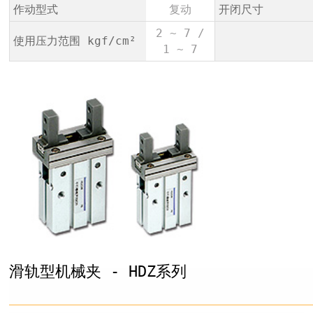
作动型式
复动
开闭尺寸
2 ~ 7 /
使用压力范围 kgf/cm²
1 ~ 7
滑轨型机械夹 - HDZ系列