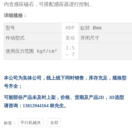
内含感应磁石，可搭配感应器进行控制。
详细规格：
型号
HDP
缸径 Ømm
作动型式
复动
开闭尺寸
1.5
使用压力范围 kgf/cm²
~ 7
本公司为实体公司，线上线下同时销售，库存充足，规格型
号齐全；
可能部份产品未及时上架，价格、货期及产品
2D
，
3D
选型
请咨询：
13812944164
林先生。
平行机械夹
全部
标签：