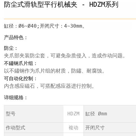
防尘式滑轨型平行机械夹 - HDZM系列
缸径：Ø6~Ø40;开闭尺寸：4~30mm。
产品特色：
防尘：
夹爪部夹装防尘套，可避免杂质侵入，造成作动问题。
不鏽钢爪片组：
以不鏽钢作为爪片组的材质，防鏽、耐腐蚀。
可自动化控制：
内含感应磁石，可搭配感应器进行控制。
详细规格：
型号
HDZM
缸径 Ømm
作动型式
複动
开闭尺寸