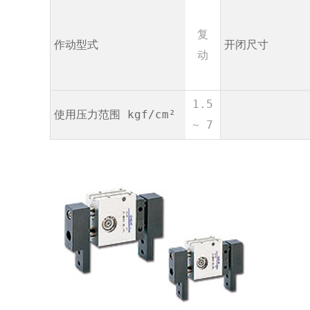
复
作动型式
开闭尺寸
动
1.5
使用压力范围 kgf/cm²
~ 7