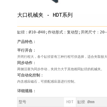
大口机械夹 - HDT系列
缸径：Ø10~Ø40;作动形式：复动型;开闭尺寸：20~
产品特色：
平行开合：
开闭行程大，各个缸径皆有三种行程可供选择，适合夹取较
同步动作：
两侧活塞为同步作动，夹持力大于其他相同缸径的机械夹。
可自动化控制：
内含感应磁石，可搭配感应器进行控制。
详细规格：
型号
HDT
缸径 Ømm